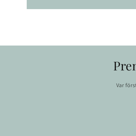
Pre
Var för