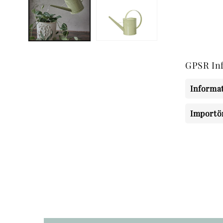
modalfönster
GPSR In
Informat
Importö