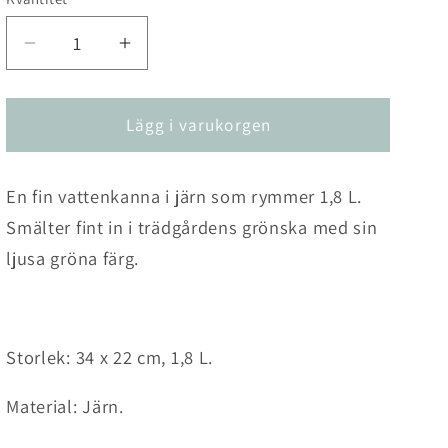
Kvantitet
Minska
Öka
kvantitet
kvantitet
för
för
Vattenkanna
Vattenkanna
Lägg i varukorgen
Alina
Alina
1,8
1,8
En fin vattenkanna i järn som rymmer 1,8 L.
L
L
Smälter fint in i trädgårdens grönska med sin
ljusa gröna färg.
Storlek:
34 x 22
cm, 1,8 L.
Material: Järn
.