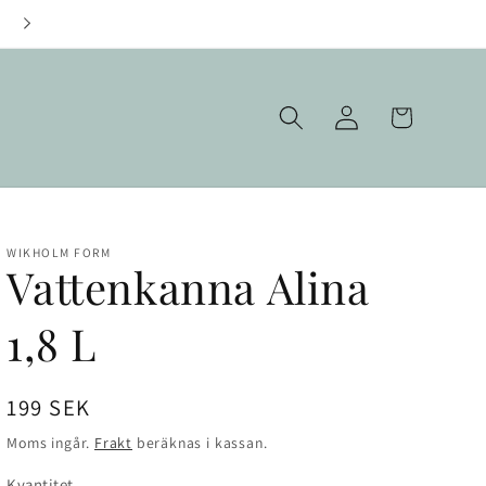
Fraktfritt över 1000 kr
Logga
Varukorg
in
WIKHOLM FORM
Vattenkanna Alina
1,8 L
Ordinarie
199 SEK
pris
Moms ingår.
Frakt
beräknas i kassan.
Kvantitet