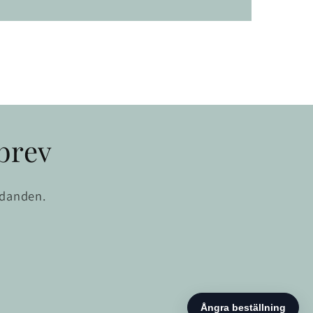
brev
udanden.