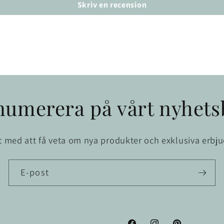
Skriv en recension
numerera på vårt nyhets
st med att få veta om nya produkter och exklusiva erbj
E-post