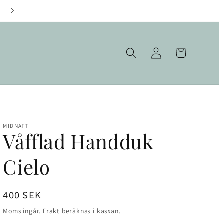
Fraktfritt över 1000 kr
Logga
Varukorg
in
MIDNATT
Våfflad Handduk
Cielo
Ordinarie
400 SEK
pris
Moms ingår.
Frakt
beräknas i kassan.