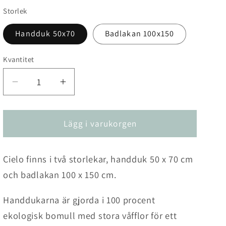
Storlek
Handduk 50x70
Badlakan 100x150
Kvantitet
Kvantitet
Minska
Öka
kvantitet
kvantitet
för
för
Våfflad
Våfflad
Lägg i varukorgen
Handduk
Handduk
Cielo
Cielo
Cielo finns i två storlekar, handduk 50 x 70 cm
och badlakan 100 x 150 cm.
Handdukarna är gjorda i 100 procent
ekologisk bomull med stora våfflor för ett