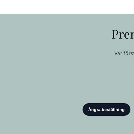
Pre
Var för