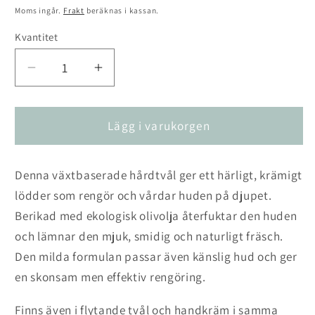
pris
Moms ingår.
Frakt
beräknas i kassan.
Kvantitet
Kvantitet
Minska
Öka
kvantitet
kvantitet
för
för
Tvål
Tvål
Lägg i varukorgen
Coastal
Coastal
Lemon
Lemon
Denna växtbaserade hårdtvål ger ett härligt, krämigt
100
100
g
g
lödder som rengör och vårdar huden på djupet.
Berikad med ekologisk olivolja återfuktar den huden
och lämnar den mjuk, smidig och naturligt fräsch.
Den milda formulan passar även känslig hud och ger
en skonsam men effektiv rengöring.
Finns även i flytande tvål och handkräm i samma