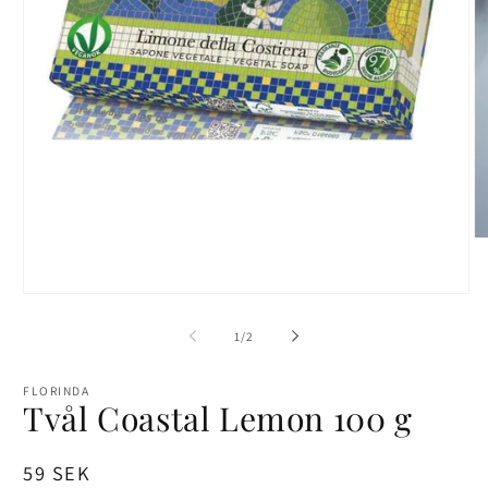
Ö
me
2
i
Öppna
mo
mediet
1
av
1
/
2
i
modalfönster
FLORINDA
Tvål Coastal Lemon 100 g
Ordinarie
59 SEK