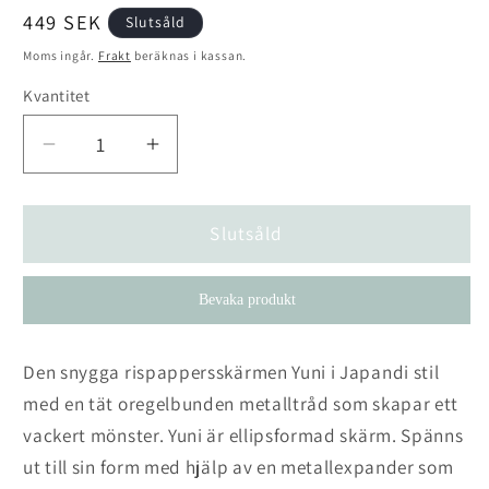
Ordinarie
449 SEK
Slutsåld
pris
Moms ingår.
Frakt
beräknas i kassan.
Kvantitet
Kvantitet
Minska
Öka
kvantitet
kvantitet
för
för
Takskärm
Takskärm
Slutsåld
Yuni
Yuni
Bevaka produkt
Den snygga rispappersskärmen Yuni i Japandi stil
med en tät oregelbunden metalltråd som skapar ett
vackert mönster. Yuni är ellipsformad skärm. Spänns
ut till sin form med hjälp av en metallexpander som