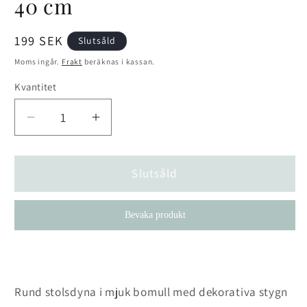
40 cm
Ordinarie
199 SEK
Slutsåld
pris
Moms ingår.
Frakt
beräknas i kassan.
Kvantitet
Kvantitet
Minska
Öka
kvantitet
kvantitet
för
för
Stolsdyna
Stolsdyna
Slutsåld
Louise
Louise
Mossa/vit
Mossa/vit
Bevaka produkt
40
40
cm
cm
Rund stolsdyna i mjuk bomull med dekorativa stygn