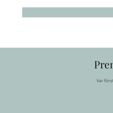
Pre
Var för