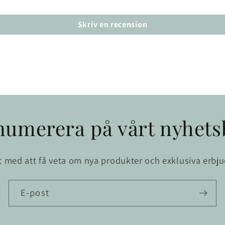
Skriv en recension
numerera på vårt nyhets
st med att få veta om nya produkter och exklusiva erbj
E-post