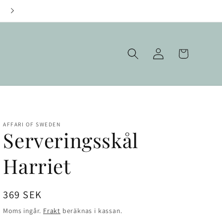
Fraktfritt över 1000 kr
Logga
Varukorg
in
AFFARI OF SWEDEN
Serveringsskål
Harriet
Ordinarie
369 SEK
pris
Moms ingår.
Frakt
beräknas i kassan.