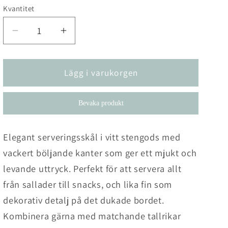
Kvantitet
Kvantitet
Minska
Öka
kvantitet
kvantitet
för
för
Serveringsskål
Serveringsskål
Lägg i varukorgen
Harriet
Harriet
Bevaka produkt
Elegant serveringsskål i vitt stengods med
vackert böljande kanter som ger ett mjukt och
levande uttryck. Perfekt för att servera allt
från sallader till snacks, och lika fin som
dekorativ detalj på det dukade bordet.
Kombinera gärna med matchande tallrikar