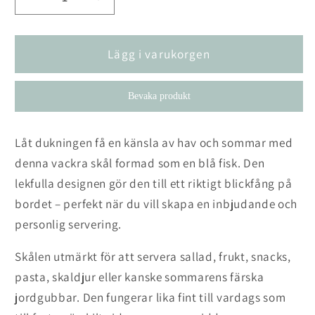
Minska
Öka
kvantitet
kvantitet
för
för
Skål
Skål
Lägg i varukorgen
Fish
Fish
2-
2-
Bevaka produkt
pack
pack
Låt dukningen få en känsla av hav och sommar med
denna vackra skål formad som en blå fisk. Den
lekfulla designen gör den till ett riktigt blickfång på
bordet – perfekt när du vill skapa en inbjudande och
personlig servering.
Skålen utmärkt för att servera sallad, frukt, snacks,
pasta, skaldjur eller kanske sommarens färska
jordgubbar. Den fungerar lika fint till vardags som