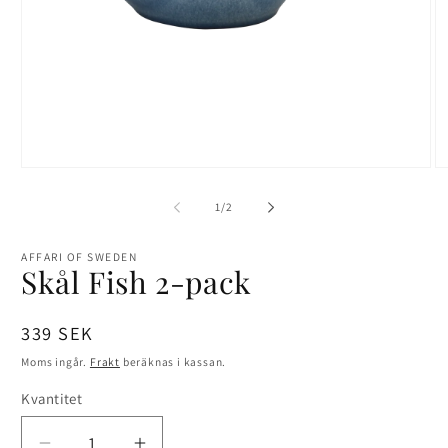
Öppna
Ö
mediet
me
1
2
av
1
/
2
i
i
modalfönster
mo
AFFARI OF SWEDEN
Skål Fish 2-pack
Ordinarie
339 SEK
pris
Moms ingår.
Frakt
beräknas i kassan.
Kvantitet
Kvantitet