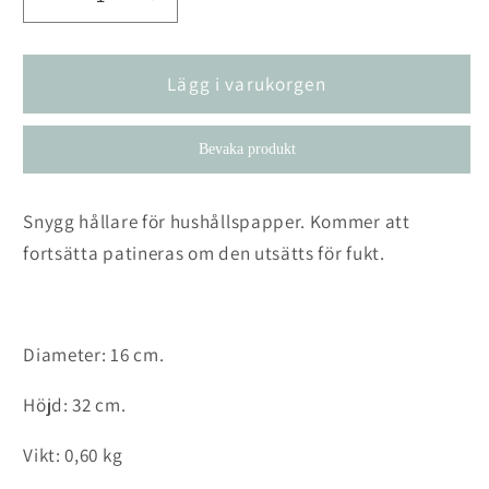
Minska
Öka
kvantitet
kvantitet
för
för
Pappershållare
Pappershållare
Lägg i varukorgen
Frej
Frej
Bevaka produkt
Snygg hållare för hushållspapper. Kommer att
fortsätta patineras om den utsätts för fukt.
Diameter: 16 cm.
Höjd: 32 cm.
Vikt: 0,60 kg