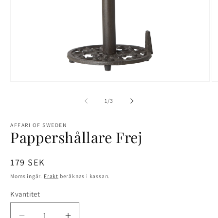
Öppna
Ö
mediet
me
1
2
av
1
/
3
i
i
modalfönster
mo
AFFARI OF SWEDEN
Pappershållare Frej
Ordinarie
179 SEK
pris
Moms ingår.
Frakt
beräknas i kassan.
Kvantitet
Kvantitet