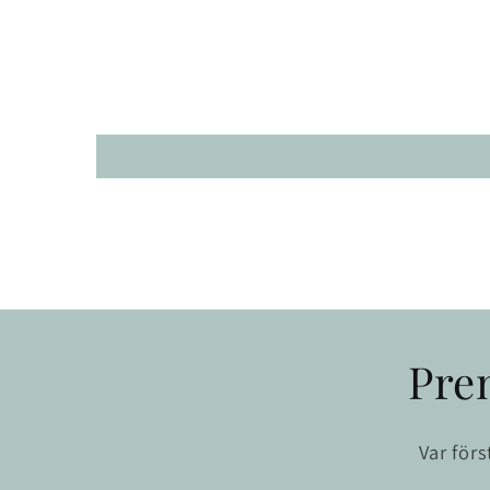
Pre
Var för