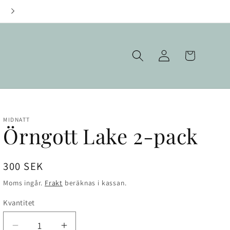
Fraktfritt över 1000 kr
Logga
Varukorg
in
MIDNATT
Örngott Lake 2-pack
Ordinarie
300 SEK
pris
Moms ingår.
Frakt
beräknas i kassan.
Kvantitet
Kvantitet