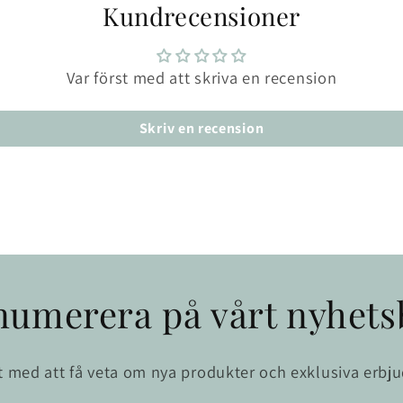
Kundrecensioner
Var först med att skriva en recension
Skriv en recension
numerera på vårt nyhets
st med att få veta om nya produkter och exklusiva erbj