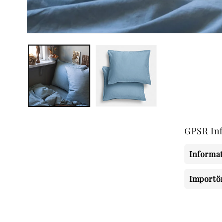
Öppna
mediet
1
i
modalfönster
GPSR In
Informat
Importö