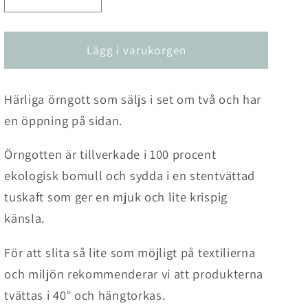
Minska
Öka
kvantitet
kvantitet
för
för
Örngott
Örngott
Lägg i varukorgen
Lake
Lake
2-
2-
Härliga örngott som säljs i set om två och har
pack
pack
en öppning på sidan.
Örngotten är tillverkade i 100 procent
ekologisk bomull och sydda i en stentvättad
tuskaft som ger en mjuk och lite krispig
känsla.
För att slita så lite som möjligt på textilierna
och miljön rekommenderar vi att produkterna
tvättas i 40° och hängtorkas.