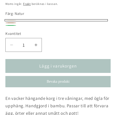
pris
Moms ingår.
Frakt
beräknas i kassan.
Färg:
Natur
Natur
Brun
Grön
Kvantitet
Kvantitet
Minska
Öka
kvantitet
kvantitet
för
för
Hängande
Hängande
Lägg i varukorgen
Korg
Korg
Sunny
Sunny
Bevaka produkt
En vacker hängande korg i tre våningar, med ögla för
upphäng. Handgjord i bambu. Passar till att förvara
ägg, örter eller annat smått och gott!