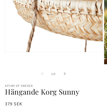
Öppna
mediet
1
i
Ö
modalfönster
me
2
av
1
/
6
i
mo
AFFARI OF SWEDEN
Hängande Korg Sunny
Ordinarie
379 SEK