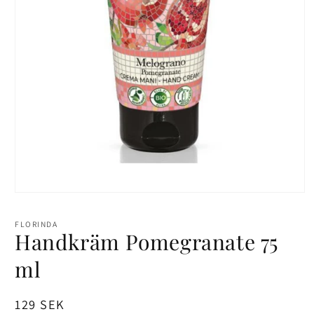
Öppna
mediet
1
FLORINDA
i
Handkräm Pomegranate 75
modalfönster
ml
Ordinarie
129 SEK