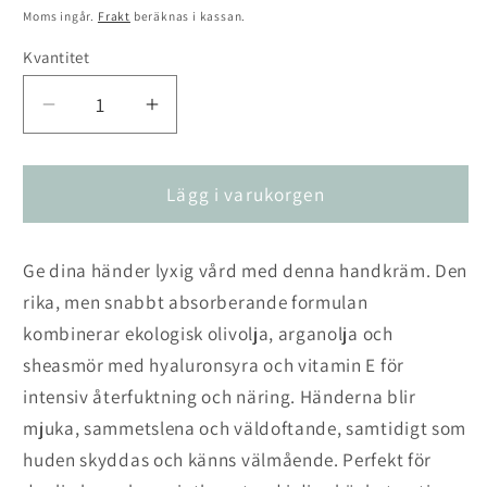
pris
Moms ingår.
Frakt
beräknas i kassan.
Kvantitet
Kvantitet
Minska
Öka
kvantitet
kvantitet
för
för
Handkräm
Handkräm
Lägg i varukorgen
Pomegranate
Pomegranate
75
75
Ge dina händer lyxig vård med denna handkräm. Den
ml
ml
rika, men snabbt absorberande formulan
kombinerar ekologisk olivolja, arganolja och
sheasmör med hyaluronsyra och vitamin E för
intensiv återfuktning och näring. Händerna blir
mjuka, sammetslena och väldoftande, samtidigt som
huden skyddas och känns välmående. Perfekt för