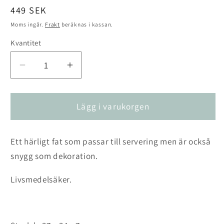
Ordinarie
449 SEK
pris
Moms ingår.
Frakt
beräknas i kassan.
Kvantitet
Kvantitet
Minska
Öka
kvantitet
kvantitet
för
för
Fat
Fat
Lägg i varukorgen
Doris
Doris
Ett härligt fat som passar till servering men är också
snygg som dekoration.
Livsmedelsäker.