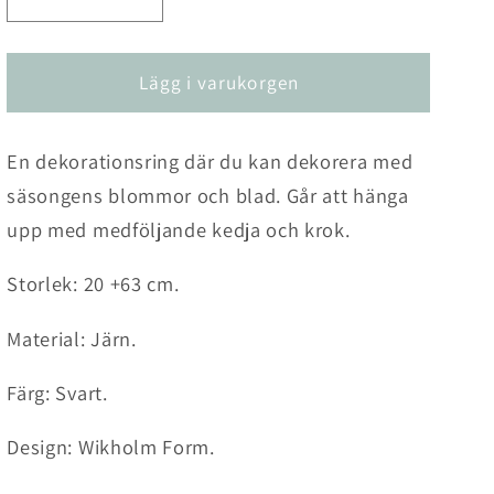
Minska
Öka
kvantitet
kvantitet
för
för
Dekorationsring
Dekorationsring
Lägg i varukorgen
En dekorationsring där du kan dekorera med
säsongens blommor och blad. Går att hänga
upp med medföljande kedja och krok.
Storlek: 20 +63 cm.
Material: Järn
.
Färg: Svart.
Design: Wikholm Form.