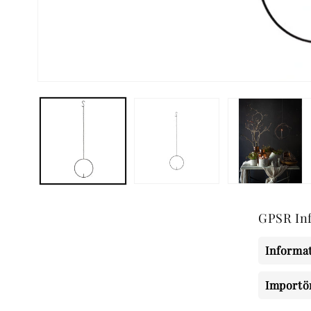
Öppna
mediet
1
i
modalfönster
GPSR In
Informat
Importö