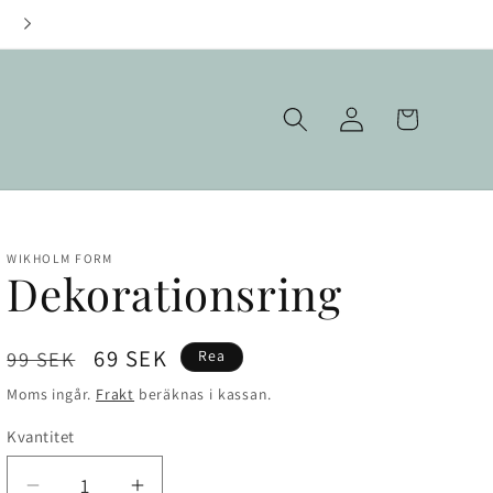
Fraktfritt över 1000 kr
Logga
Varukorg
in
WIKHOLM FORM
Dekorationsring
Ordinarie
Försäljningspris
69 SEK
99 SEK
Rea
pris
Moms ingår.
Frakt
beräknas i kassan.
Kvantitet
Kvantitet