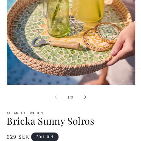
Ö
me
2
i
Öppna
mo
mediet
1
av
1
/
3
i
modalfönster
AFFARI OF SWEDEN
Bricka Sunny Solros
Ordinarie
629 SEK
Slutsåld