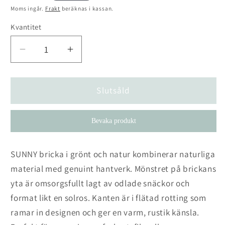
pris
Moms ingår.
Frakt
beräknas i kassan.
Kvantitet
Kvantitet
Minska
Öka
kvantitet
kvantitet
för
för
Bricka
Bricka
Slutsåld
Sunny
Sunny
Solros
Solros
Bevaka produkt
SUNNY bricka i grönt och natur kombinerar naturliga
material med genuint hantverk. Mönstret på brickans
yta är omsorgsfullt lagt av odlade snäckor och
format likt en solros. Kanten är i flätad rotting som
ramar in designen och ger en varm, rustik känsla.