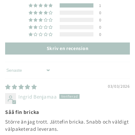
1
0
0
0
0
Skriv en recension
Sort by
03/03/2026
Ingrid Benjamaa
Såå fin bricka
Större än jag trott. Jättefin bricka. Snabb och väldigt
välpaketerad leverans.