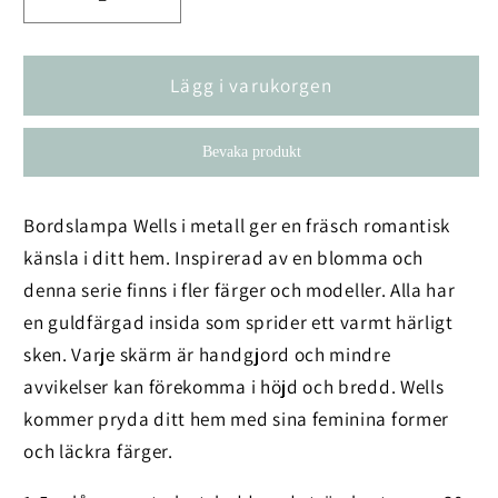
Minska
Öka
kvantitet
kvantitet
för
för
Bordslampa
Bordslampa
Lägg i varukorgen
Wells
Wells
Mossa
Mossa
Bevaka produkt
Bordslampa Wells i metall ger en fräsch romantisk
känsla i ditt hem. Inspirerad av en blomma och
denna serie finns i fler färger och modeller. Alla har
en guldfärgad insida som sprider ett varmt härligt
sken. Varje skärm är handgjord och mindre
avvikelser kan förekomma i höjd och bredd. Wells
kommer pryda ditt hem med sina feminina former
och läckra färger.