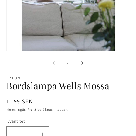
Öppna
Ö
mediet
me
1
2
av
1
/
5
i
i
modalfönster
mo
PR HOME
Bordslampa Wells Mossa
Ordinarie
1 199 SEK
pris
Moms ingår.
Frakt
beräknas i kassan.
Kvantitet
Kvantitet