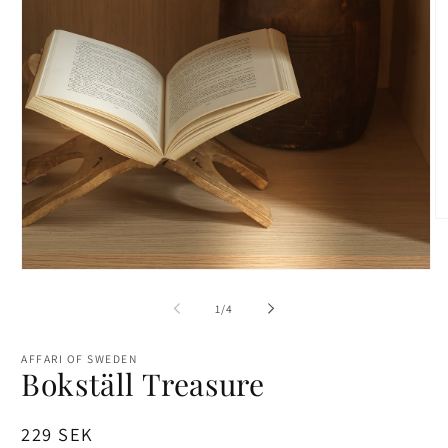
Ö
me
2
i
Öppna
mo
mediet
1
av
1
/
4
i
modalfönster
AFFARI OF SWEDEN
Bokställ Treasure
Ordinarie
229 SEK