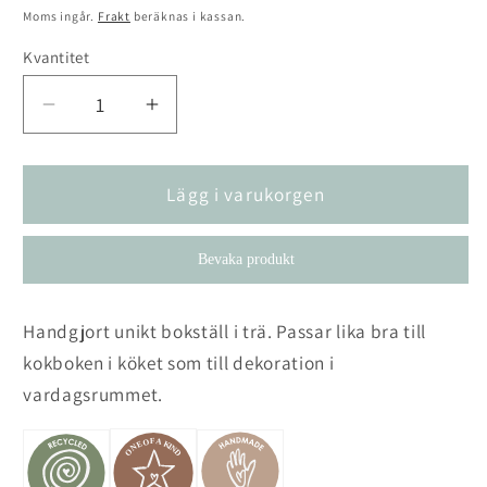
pris
Moms ingår.
Frakt
beräknas i kassan.
Kvantitet
Kvantitet
Minska
Öka
kvantitet
kvantitet
för
för
Bokställ
Bokställ
Lägg i varukorgen
Treasure
Treasure
Bevaka produkt
Handgjort unikt bokställ i trä. Passar lika bra till
kokboken i köket som till dekoration i
vardagsrummet.