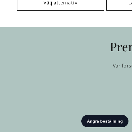
Välj alternativ
L
Pre
Var för