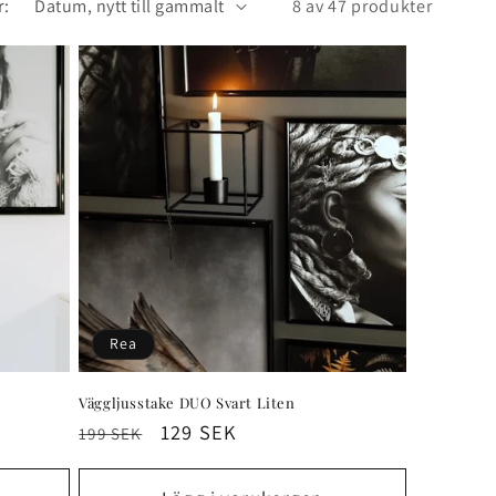
r:
8 av 47 produkter
Rea
Väggljusstake DUO Svart Liten
Ordinarie
Försäljningspris
129 SEK
199 SEK
pris