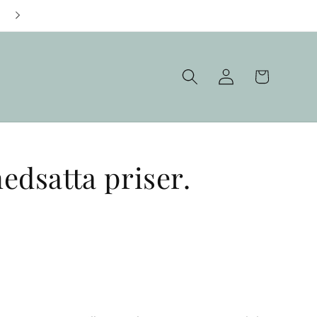
Fraktfritt över 1000 kr
Logga
Varukorg
in
nedsatta priser.