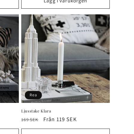
Lägg i varukorgen
Rea
Ljusstake Klara
Ordinarie
Försäljningspris
Från 119 SEK
169 SEK
pris