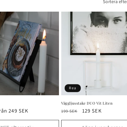
Sortera efte
Rea
Väggljusstake DUO Vit Liten
örsäljningspris
rån 249 SEK
Ordinarie
Försäljningspris
129 SEK
199 SEK
pris