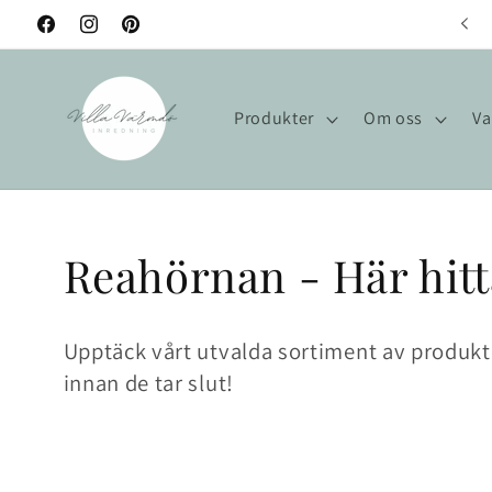
vidare
Välkommen till Villa Värmdö!
Facebook
Instagram
Pinterest
till
innehåll
Produkter
Om oss
Va
P
Reahörnan - Här hitta
r
Upptäck vårt utvalda sortiment av produkte
o
innan de tar slut!
d