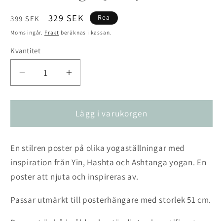
Ordinarie
Försäljningspris
329 SEK
Rea
399 SEK
pris
Moms ingår.
Frakt
beräknas i kassan.
Kvantitet
Kvantitet
Minska
Öka
kvantitet
kvantitet
för
för
Poster
Poster
Lägg i varukorgen
&quot;Yoga&quot;
&quot;Yoga&quot;
50
50
En stilren poster på olika yogaställningar med
x
x
70
70
inspiration från Yin, Hashta och Ashtanga yogan. En
cm
cm
poster att njuta och inspireras av.
Passar utmärkt till posterhängare med storlek 51 cm.